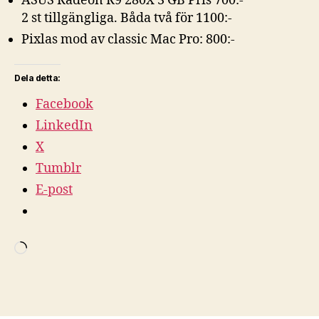
ASUS Radeon R9 280X 3 GB Pris 700:-
2 st tillgängliga. Båda två för 1100:-
Pixlas mod av classic Mac Pro: 800:-
Dela detta:
Facebook
LinkedIn
X
Tumblr
E-post
Laddar
in
…