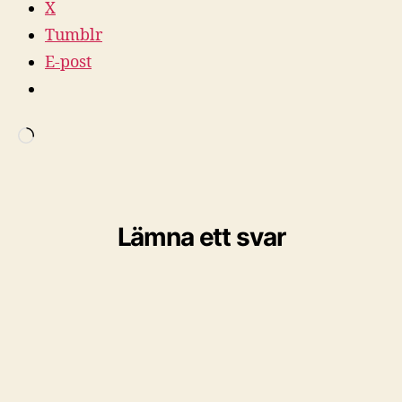
X
Tumblr
E-post
Laddar
in
…
Lämna ett svar