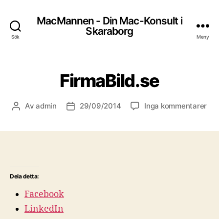
MacMannen - Din Mac-Konsult i
Skaraborg
Sök
Meny
FirmaBild.se
till
Av
admin
29/09/2014
Inga kommentarer
Inläggsförfattare
Inläggsdatum
Fir
Dela detta:
Facebook
LinkedIn